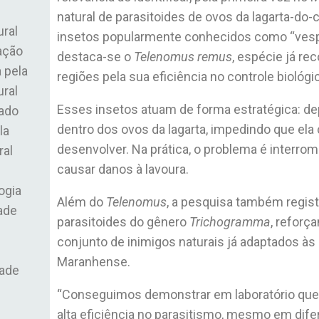
natural de parasitoides de ovos da lagarta-d
ural
insetos popularmente conhecidos como “vespi
ação
destaca-se o
Telenomus remus
, espécie já r
 pela
regiões pela sua eficiência no controle biológi
ural
Esses insetos atuam de forma estratégica: d
ado
dentro dos ovos da lagarta, impedindo que ela
la
desenvolver. Na prática, o problema é interr
ral
causar danos à lavoura.
ogia
Além do
Telenomus
, a pesquisa também regis
ade
parasitoides do gênero
Trichogramma
, reforç
conjunto de inimigos naturais já adaptados à
Maranhense.
dade
“Conseguimos demonstrar em laboratório qu
alta eficiência no parasitismo, mesmo em dif