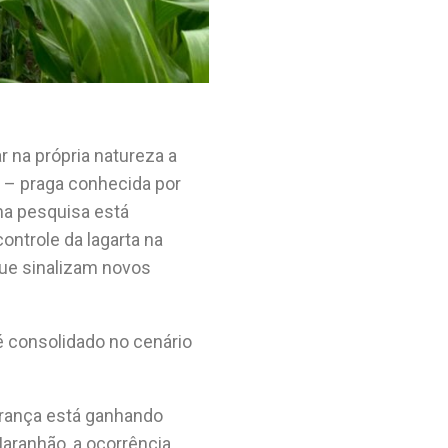
 na própria natureza a
o – praga conhecida por
Uma pesquisa está
ontrole da lagarta na
que sinalizam novos
é consolidado no cenário
França está ganhando
 Maranhão, a ocorrência