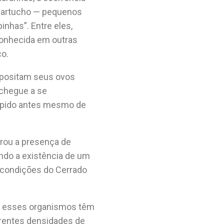
o-cartucho — pequenos
nhas”. Entre eles,
econhecida em outras
co.
epositam seus ovos
 chegue a se
ompido antes mesmo de
trou a presença de
ando a existência de um
s condições do Cerrado
e esses organismos têm
erentes densidades de