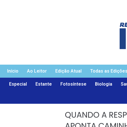
Início
Ao Leitor
Edição Atual
Todas as Ediçõe
Especial
Estante
Fotosíntese
Biologia
Sa
QUANDO A RESP
APONTA CAMINH