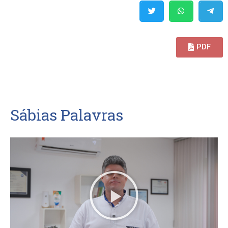
PDF
Baixar matéria
S
á
b
i
a
s
P
a
l
a
v
r
a
s