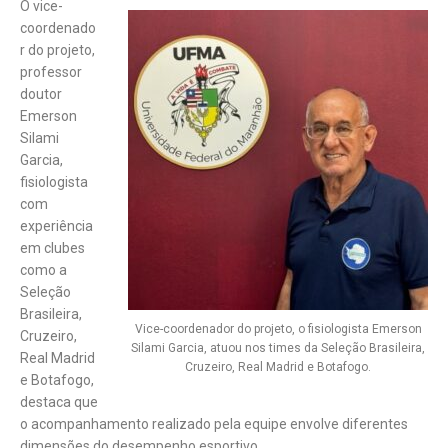
O vice-
coordenado
r do projeto,
professor
doutor
Emerson
Silami
Garcia,
fisiologista
com
experiência
em clubes
como a
Seleção
Brasileira,
Vice-coordenador do projeto, o fisiologista Emerson
Cruzeiro,
Silami Garcia, atuou nos times da Seleção Brasileira,
Real Madrid
Cruzeiro, Real Madrid e Botafogo.
e Botafogo,
destaca que
o acompanhamento realizado pela equipe envolve diferentes
dimensões do desempenho esportivo.