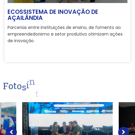
ECOSSISTEMA DE INOVAÇÃO DE
AÇAILÂNDIA
Parcerias entre instituições de ensino, de fomento ao
empreendedorismo e setor produtivo otimizam ações
de inovação
F
o
t
o
s
í
n
t
e
s
e