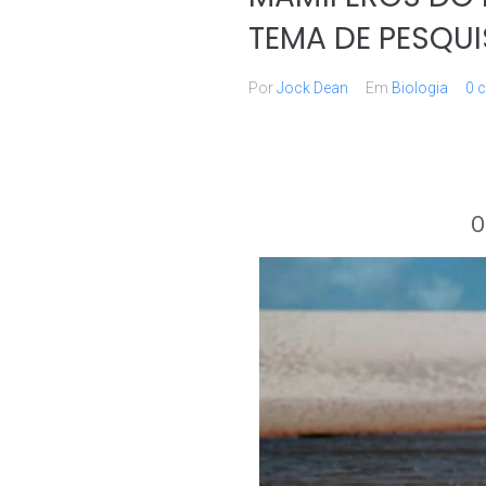
TEMA DE PESQUI
Por
Jock Dean
Em
Biologia
0 
O