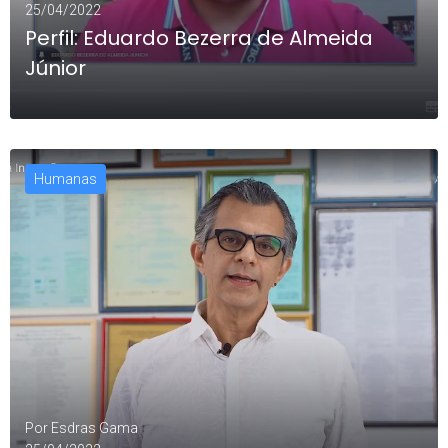
25/04/2022
Perfil: Eduardo Bezerra de Almeida
Júnior
Humanas
LEIA MAIS
Por
Esdras Gama