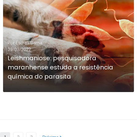
LEIA MAIS
1
Por
Esdras Gama
29/03/2022
Leishmaniose: pesquisadora
maranhense estuda a resistência
química do parasita
LEIA MAIS
1