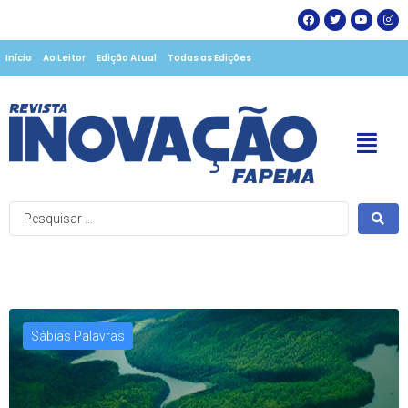
Início
Ao Leitor
Edição Atual
Todas as Edições
Sábias Palavras