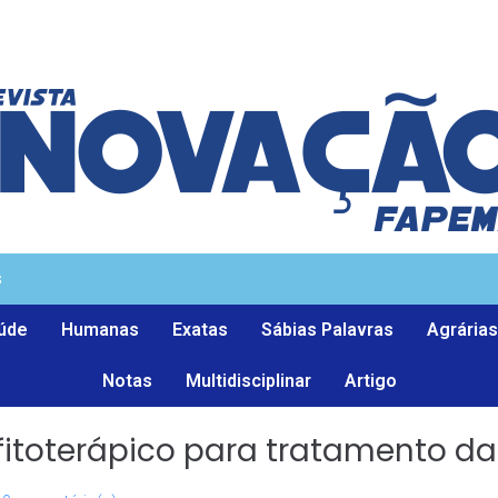
s
úde
Humanas
Exatas
Sábias Palavras
Agrárias
Notas
Multidisciplinar
Artigo
fitoterápico para tratamento d