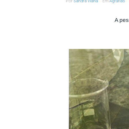
Por
Sandra Viana
Em
Agrárias
A pes