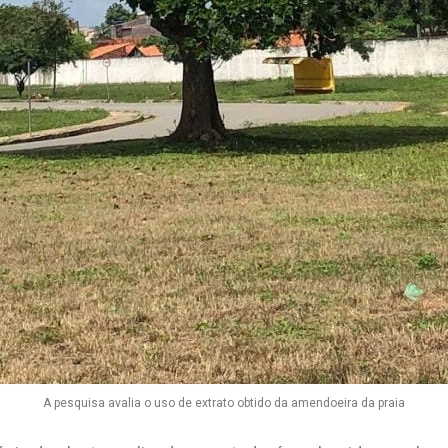
A pesquisa avalia o uso de extrato obtido da amendoeira da praia