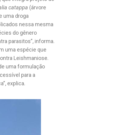
alia catappa
(árvore
de uma droga
publicados nessa mesma
pécies do gênero
ra parasitos”, informa.
com uma espécie que
 contra Leishmaniose.
 de uma formulação
cessível para a
”, explica.