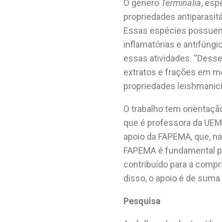
O gênero
Terminalia
, esp
propriedades antiparasi
Essas espécies possuem 
inflamatórias e antifúng
essas atividades. “Desse
extratos e frações em mo
propriedades leishmanicid
O trabalho tem orientação
que é professora da UEM
apoio da FAPEMA, que, na
FAPEMA é fundamental pa
contribuído para a compr
disso, o apoio é de suma 
Pesquisa