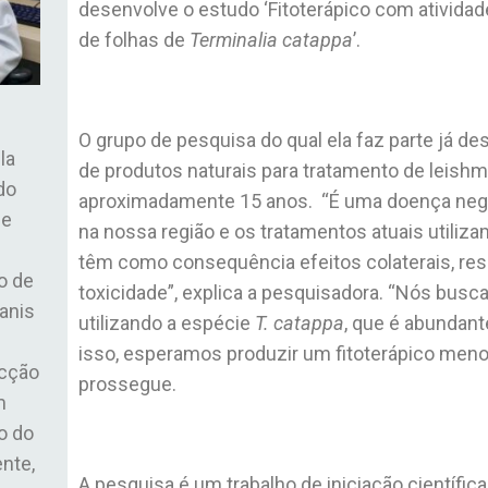
desenvolve o estudo ‘Fitoterápico com atividade
de folhas de
Terminalia catappa
’.
O grupo de pesquisa do qual ela faz parte já d
la
de produtos naturais para tratamento de leish
do
aproximadamente 15 anos. “É uma doença neg
de
na nossa região e os tratamentos atuais utiliz
têm como consequência efeitos colaterais, resi
o de
toxicidade”, explica a pesquisadora. “Nós busc
canis
utilizando a espécie
T. catappa
, que é abundant
isso, esperamos produzir um fitoterápico menos
cção
prossegue.
m
o do
nte,
A pesquisa é um trabalho de iniciação científica