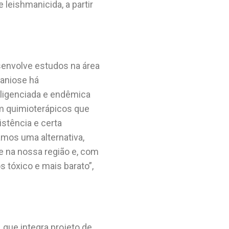
 leishmanicida, a partir
esenvolve estudos na área
maniose há
ligenciada e endêmica
am quimioterápicos que
stência e certa
amos uma alternativa,
e na nossa região e, com
 tóxico e mais barato”,
, que integra projeto de