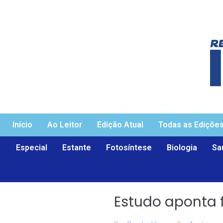
Início
Ao Leitor
Edição Atual
Todas as Ediçõe
Especial
Estante
Fotosíntese
Biologia
Sa
Estudo aponta 