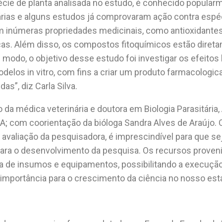
écie de planta analisada no estudo, é conhecido popular
tárias e alguns estudos já comprovaram ação contra esp
inúmeras propriedades medicinais, como antioxidantes, 
icas. Além disso, os compostos fitoquímicos estão dire
 modo, o objetivo desse estudo foi investigar os efeitos
delos in vitro, com fins a criar um produto farmacologi
as”, diz Carla Silva.
 da médica veterinária e doutora em Biologia Parasitária, 
A; com coorientação da bióloga Sandra Alves de Araújo.
 avaliação da pesquisadora, é imprescindível para que se
ra o desenvolvimento da pesquisa. Os recursos proveni
a de insumos e equipamentos, possibilitando a execução
importância para o crescimento da ciência no nosso estad