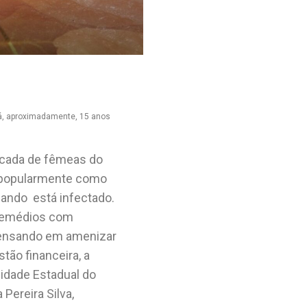
há, aproximadamente, 15 anos
icada de fêmeas do
 popularmente como
quando está infectado.
 remédios com
. Pensando em amenizar
ão financeira, a
sidade Estadual do
Pereira Silva,