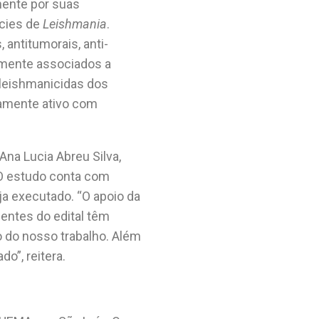
mente por suas
écies de
Leishmania
.
antitumorais, anti-
tamente associados a
 leishmanicidas dos
camente ativo com
Ana Lucia Abreu Silva,
 O estudo conta com
ja executado. “O apoio da
entes do edital têm
 do nosso trabalho. Além
o”, reitera.