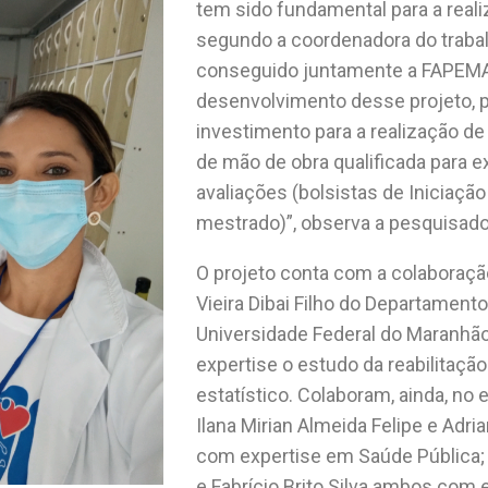
tem sido fundamental para a reali
segundo a coordenadora do traba
conseguido juntamente a FAPEMA, s
desenvolvimento desse projeto, p
investimento para a realização d
de mão de obra qualificada para 
avaliações (bolsistas de Iniciação 
mestrado)”, observa a pesquisado
O projeto conta com a colaboraçã
Vieira Dibai Filho do Departament
Universidade Federal do Maranhã
expertise o estudo da reabilitaç
estatístico. Colaboram, ainda, no
Ilana Mirian Almeida Felipe e Adr
com expertise em Saúde Pública;
e Fabrício Brito Silva ambos com