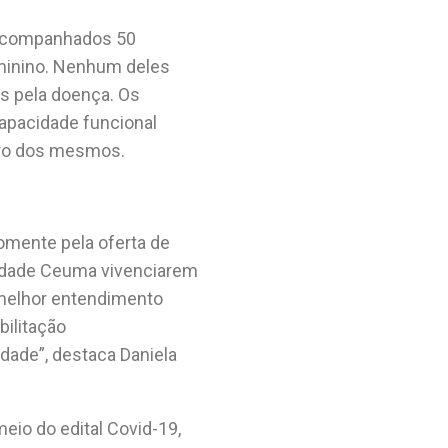
 acompanhados 50
eminino. Nenhum deles
s pela doença. Os
capacidade funcional
ero dos mesmos.
omente pela oferta de
sidade Ceuma vivenciarem
 melhor entendimento
bilitação
idade”, destaca Daniela
eio do edital Covid-19,