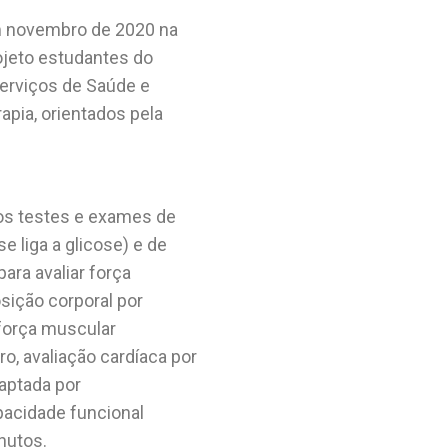
em novembro de 2020 na
ojeto estudantes do
erviços de Saúde e
rapia, orientados pela
os testes e exames de
e liga a glicose
) e de
para avaliar força
sição corporal por
 força muscular
o, avaliação cardíaca por
aptada por
pacidade funcional
nutos.