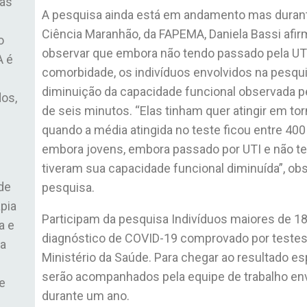
ças
A pesquisa ainda está em andamento mas duran
Ciência Maranhão, da FAPEMA, Daniela Bassi afir
o
observar que embora não tendo passado pela UT
A é
comorbidade, os indivíduos envolvidos na pesq
diminuição da capacidade funcional observada p
dos,
de seis minutos. “Elas tinham quer atingir em to
quando a média atingida no teste ficou entre 400
embora jovens, embora passado por UTI e não t
tiveram sua capacidade funcional diminuída”, ob
de
pesquisa.
pia
Participam da pesquisa Indivíduos maiores de 1
a e
diagnóstico de COVID-19 comprovado por testes
ma
Ministério da Saúde. Para chegar ao resultado e
serão acompanhados pela equipe de trabalho env
e
durante um ano.