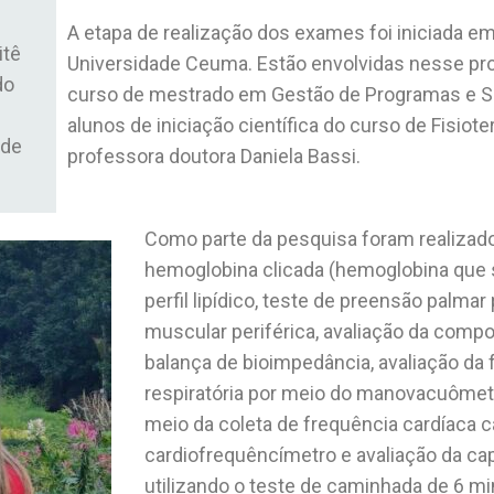
A etapa de realização dos exames foi iniciada 
itê
Universidade Ceuma. Estão envolvidas nesse pr
do
curso de mestrado em Gestão de Programas e S
alunos de iniciação científica do curso de Fisiote
ade
professora doutora Daniela Bassi.
Como parte da pesquisa foram realizad
hemoglobina clicada (
hemoglobina que s
perfil lipídico, teste de preensão palmar 
muscular periférica, avaliação da compo
balança de bioimpedância, avaliação da
respiratória por meio do manovacuômetr
meio da coleta de frequência cardíaca c
cardiofrequêncímetro e avaliação da ca
utilizando o teste de caminhada de 6 mi