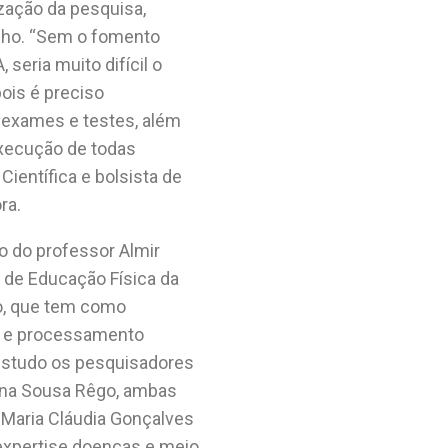
zação da pesquisa,
lho. “Sem o fomento
eria muito difícil o
ois é preciso
e exames e testes, além
execução de todas
Científica e bolsista de
ra.
o do professor Almir
o de Educação Física da
o, que tem como
ão e processamento
 estudo os pesquisadores
iana Sousa Rêgo, ambas
 Maria Cláudia Gonçalves
 expertise doenças e meio