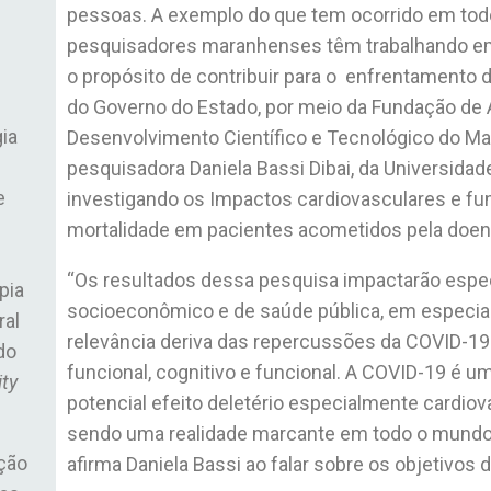
pessoas. A exemplo do que tem ocorrido em to
pesquisadores maranhenses têm trabalhando e
o propósito de contribuir para o enfrentamento 
do Governo do Estado, por meio da Fundação de
ia
Desenvolvimento Científico e Tecnológico do M
pesquisadora Daniela Bassi Dibai, da Universida
e
investigando os Impactos cardiovasculares e fun
mortalidade em pacientes acometidos pela doe
“Os resultados dessa pesquisa impactarão espe
pia
socioeconômico e de saúde pública, em especial
ral
relevância deriva das repercussões da COVID-19 
do
funcional, cognitivo e funcional. A COVID-19 é 
ity
potencial efeito deletério especialmente cardiova
sendo uma realidade marcante em todo o mundo, i
ção
afirma Daniela Bassi ao falar sobre os objetivos