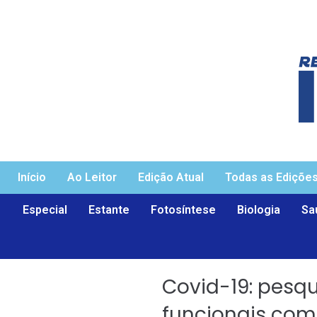
Início
Ao Leitor
Edição Atual
Todas as Ediçõe
Especial
Estante
Fotosíntese
Biologia
Sa
Covid-19: pesq
funcionais com