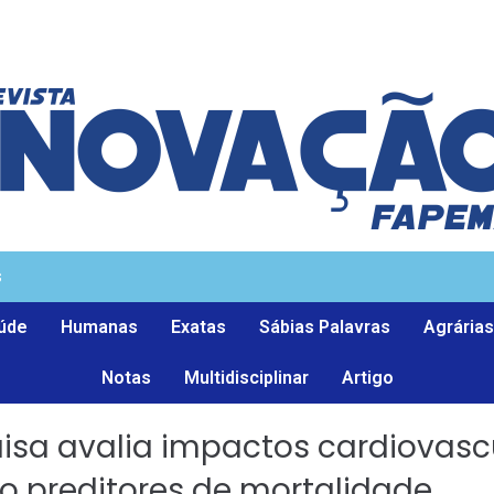
s
úde
Humanas
Exatas
Sábias Palavras
Agrárias
Notas
Multidisciplinar
Artigo
uisa avalia impactos cardiovasc
o preditores de mortalidade