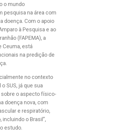
do o mundo
m pesquisa na área com
da doença. Com o apoio
 Amparo à Pesquisa e ao
aranhão (FAPEMA), a
de Ceuma, está
cionais na predição de
nça.
cialmente no contexto
 o SUS, já que sua
sobre o aspecto físico-
uma doença nova, com
scular e respiratório,
ncluindo o Brasil”,
 do estudo.