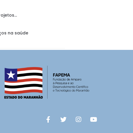
rojetos…
nços na saúde