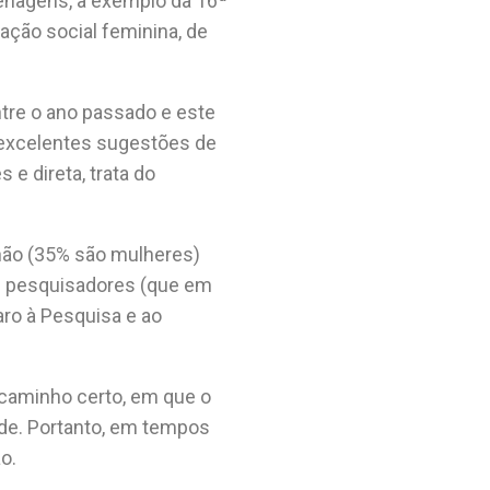
enagens, a exemplo da 16ª
ação social feminina, de
ntre o ano passado e este
 excelentes sugestões de
 e direta, trata do
nhão (35% são mulheres)
s pesquisadores (que em
ro à Pesquisa e ao
caminho certo, em que o
de. Portanto, em tempos
ão.