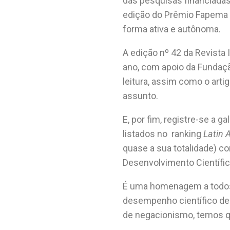
das pesquisas financiada
edição do Prêmio Fapema qu
forma ativa e autônoma.
A edição nº 42 da Revista 
ano, com apoio da Fundaç
leitura, assim como o arti
assunto.
E, por fim, registre-se a
listados no
ranking
Latin 
quase a sua totalidade) c
Desenvolvimento Científi
É uma homenagem a todos
desempenho científico de
de negacionismo, temos que