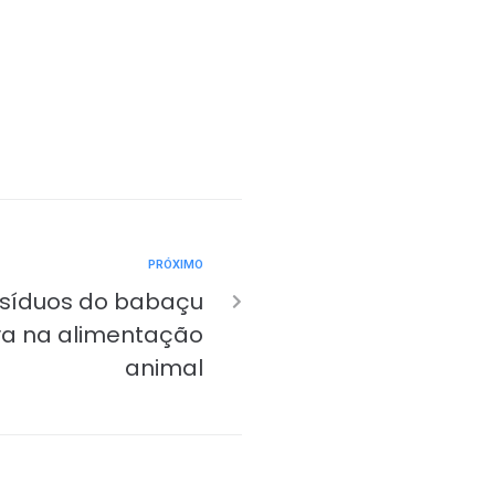
PRÓXIMO
esíduos do babaçu
va na alimentação
animal