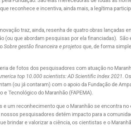
s pela Fundação. São elas merecedoras de todas as hom
e reconhece e incentiva, ainda mais, a legítima particip
Inovação traz, ainda, resenha de quatro obras lançadas e
ão (ou que abordam pesquisas por ela financiadas). São
go
Sobre gestão financeira e projetos
que, de forma simples
 galeria de fotos dos pesquisadores com atuação no Mara
America top 10.000 scientists: AD Scientific Index 2021
. O
ontam (ou já contaram) com o apoio da Fundação de Ampa
co e Tecnológico do Maranhão (FAPEMA).
 e um reconhecimento que o Maranhão se encontra no 
 nossos pesquisadores detém impacto para a comunida
 brindar e valorizar a ciência, os cientistas e o Maranh