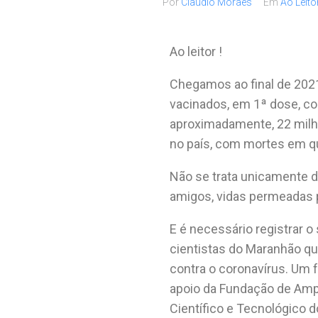
Por
Claudio Moraes
Em
Ao Leito
Ao leitor !
Chegamos ao final de 202
vacinados, em 1ª dose, con
aproximadamente, 22 milh
no país, com mortes em qua
Não se trata unicamente d
amigos, vidas permeadas p
E é necessário registrar o
cientistas do Maranhão qu
contra o coronavírus. Um 
apoio da Fundação de Amp
Científico e Tecnológico 