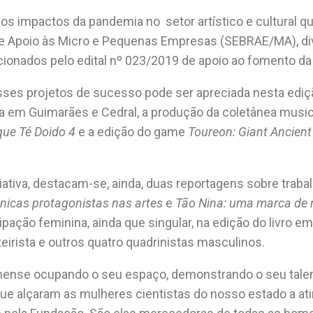
r os impactos da pandemia no setor artístico e cultural 
 de Apoio às Micro e Pequenas Empresas
(SEBRAE/MA), div
ecionados pelo
edital nº 023/2019 de apoio ao fomento da
es projetos de sucesso pode ser apreciada nesta ediç
a em Guimarães e Cedral, a produção da coletânea musi
ue Té Doido 4
e a edição do game
Toureon: Giant Ancien
tiva, destacam-se, ainda, duas reportagens sobre trabal
icas protagonistas nas artes
e
Tão Nina: uma marca de 
cipação feminina, ainda que singular, na edição do livro 
eirista e outros quatro quadrinistas masculinos.
hense ocupando o seu espaço, demonstrando o seu talent
que alçaram as mulheres cientistas do nosso estado a at