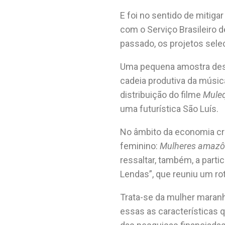
E foi no sentido de mitiga
com o
Serviço Brasileiro
passado, os projetos sel
Uma pequena amostra dess
cadeia produtiva da músic
distribuição do filme
Muleq
uma futurística São Luís.
No âmbito da economia cria
feminino:
Mulheres amazôn
ressaltar, também, a parti
Lendas”, que reuniu um rot
Trata-se da mulher maran
essas as características 