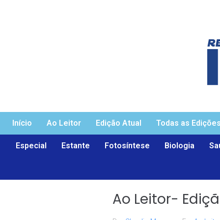
Início
Ao Leitor
Edição Atual
Todas as Ediçõe
Especial
Estante
Fotosíntese
Biologia
Sa
Ao Leitor- Ediç