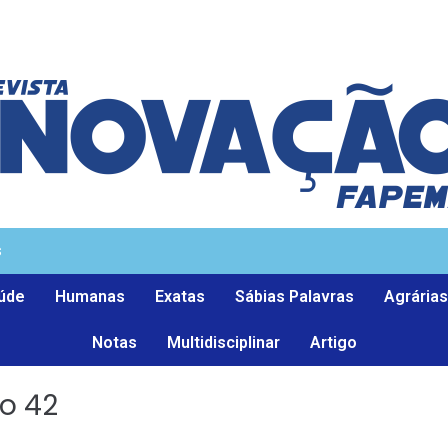
s
úde
Humanas
Exatas
Sábias Palavras
Agrárias
Notas
Multidisciplinar
Artigo
ão 42