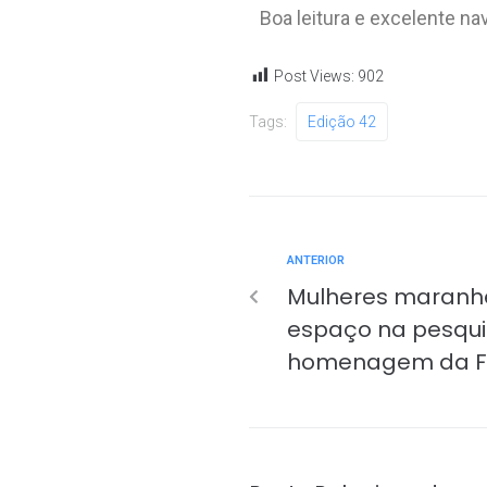
Boa leitura e excelente n
Post Views:
902
Tags:
Edição 42
ANTERIOR
Mulheres maranh
espaço na pesqu
homenagem da 