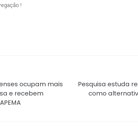
avegação !
enses ocupam mais
Pesquisa estuda r
isa e recebem
como alternati
FAPEMA