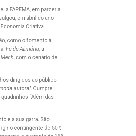
que a FAPEMA, em parceria
ulgou, em abril do ano
 Economia Criativa.
ão, como o fomento à
cal
Fé de Alimária
, a
t Mech
, com o cenário de
hos dirigidos ao público
moda autoral
. Cumpre
em quadrinhos “Além das
o e a sua garra. São
ingir o contingente de 50%