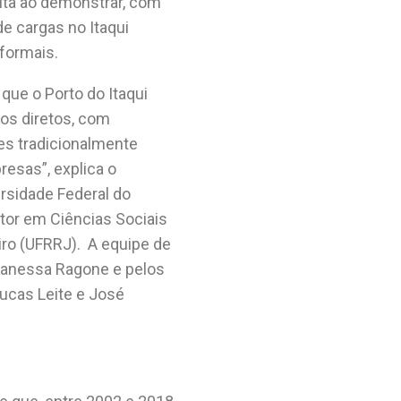
dita ao demonstrar, com
e cargas no Itaqui
formais.
ue o Porto do Itaqui
os diretos, com
s tradicionalmente
esas”, explica o
rsidade Federal do
utor em Ciências Sociais
iro (UFRRJ).
A equipe de
 Vanessa Ragone e pelos
 Lucas Leite e José