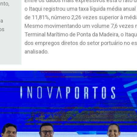
Entre os dados mais expressivos está o fato d
nto,
o Itaqui registrou uma taxa líquida média anu
de 11,81%, número 2,26 vezes superior à médi
ca
Mesmo movimentando um volume 7,6 vezes m
os
Terminal Marítimo de Ponta da Madeira, o Itaqu
dos empregos diretos do setor portuário no e
analisado.