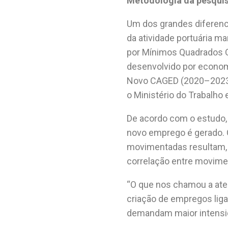
Metodologia da pesqui
Um dos grandes diferenci
da atividade portuária m
por Mínimos Quadrados Or
desenvolvido por economi
Novo CAGED (2020–2023) 
o Ministério do Trabalho
De acordo com o estudo, 
novo emprego é gerado. O
movimentadas resultam, e
correlação entre movime
“O que nos chamou a aten
criação de empregos lig
demandam maior intensid