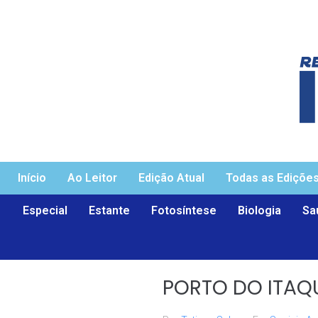
Início
Ao Leitor
Edição Atual
Todas as Ediçõe
Especial
Estante
Fotosíntese
Biologia
Sa
PORTO DO ITAQ