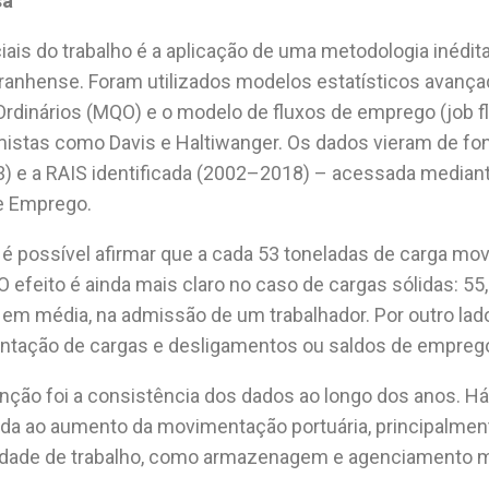
sa
ais do trabalho é a aplicação de uma metodologia inédita
aranhense. Foram utilizados modelos estatísticos avanç
dinários (MQO) e o modelo de fluxos de emprego (job fl
stas como Davis e Haltiwanger. Os dados vieram de font
e a RAIS identificada (2002–2018) – acessada mediante
 e Emprego.
é possível afirmar que a cada 53 toneladas de carga mo
 efeito é ainda mais claro no caso de cargas sólidas: 55
m média, na admissão de um trabalhador. Por outro lado,
ntação de cargas e desligamentos ou saldos de empreg
ção foi a consistência dos dados ao longo dos anos. Há
ada ao aumento da movimentação portuária, principalme
ade de trabalho, como armazenagem e agenciamento marí