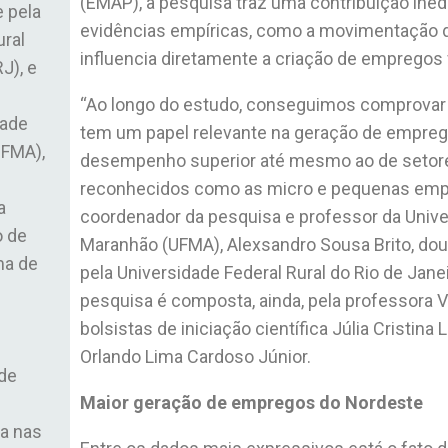
(EMAP), a pesquisa traz uma contribuição iné
e pela
evidências empíricas, como a movimentação d
ural
influencia diretamente a criação de empregos 
J), e
“Ao longo do estudo, conseguimos comprovar q
dade
tem um papel relevante na geração de empreg
UFMA),
desempenho superior até mesmo ao de setore
reconhecidos como as micro e pequenas empr
a
coordenador da pesquisa e professor da Unive
 de
Maranhão (UFMA),
Alexsandro Sousa
Brito, do
ma de
pela
Universidade Federal Rural do Rio de Jane
pesquisa é composta, ainda, pela professora
bolsistas de iniciação científica Júlia Cristina
Orlando Lima Cardoso Júnior.
de
Maior geração de empregos do Nordeste
a nas