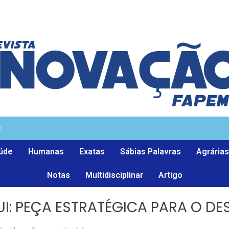
s
úde
Humanas
Exatas
Sábias Palavras
Agrárias
Notas
Multidisciplinar
Artigo
UI: PEÇA ESTRATÉGICA PARA O D