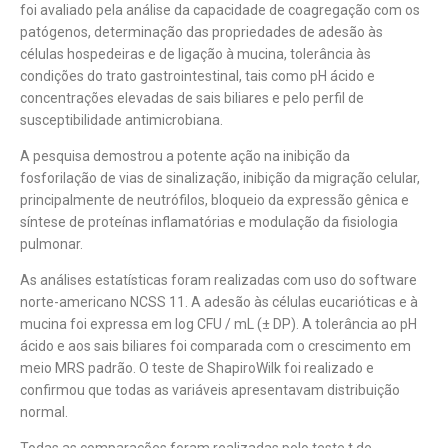
foi avaliado pela análise da capacidade de coagregação com os
patógenos, determinação das propriedades de adesão às
células hospedeiras e de ligação à mucina, tolerância às
condições do trato gastrointestinal, tais como pH ácido e
concentrações elevadas de sais biliares e pelo perfil de
susceptibilidade antimicrobiana.
A pesquisa demostrou a potente ação na inibição da
fosforilação de vias de sinalização, inibição da migração celular,
principalmente de neutrófilos, bloqueio da expressão gênica e
síntese de proteínas inflamatórias e modulação da fisiologia
pulmonar.
As análises estatísticas foram realizadas com uso do software
norte-americano NCSS 11. A adesão às células eucarióticas e à
mucina foi expressa em log CFU / mL (± DP). A tolerância ao pH
ácido e aos sais biliares foi comparada com o crescimento em
meio MRS padrão. O teste de ShapiroWilk foi realizado e
confirmou que todas as variáveis apresentavam distribuição
normal.
Todas as comparações foram realizadas pelo teste t de