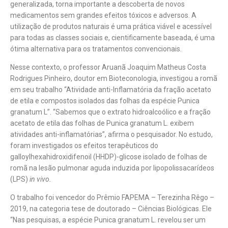
generalizada, torna importante a descoberta de novos
medicamentos sem grandes efeitos tóxicos e adversos. A
utilização de produtos naturais é uma prática viável e acessível
para todas as classes sociais e, cientificamente baseada, é uma
ótima alternativa para os tratamentos convencionais.
Nesse contexto, o professor Aruanã Joaquim Matheus Costa
Rodrigues Pinheiro, doutor em Bioteconologia, investigou a romã
em seu trabalho “Atividade anti-Inflamatória da fração acetato
de etila e compostos isolados das folhas da espécie Punica
granatum L”. “Sabemos que o extrato hidroalcoólico e a fração
acetato de etila das folhas de Punica granatum L. exibem
atividades anti-inflamatórias”, afirma o pesquisador. No estudo,
foram investigados os efeitos terapêuticos do
galloylhexahidroxidifenoil (HHDP)-glicose isolado de folhas de
romã na lesão pulmonar aguda induzida por lipopolissacarídeos
(LPS)
in vivo.
O trabalho foi vencedor do Prêmio FAPEMA – Terezinha Rêgo –
2019, na categoria tese de doutorado – Ciências Biológicas. Ele
“Nas pesquisas, a espécie Punica granatum L. revelou ser um