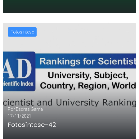
Fotosíntese
LEIA MAIS
0
Por
Esdras Gama
17/11/2021
Fotosíntese-42