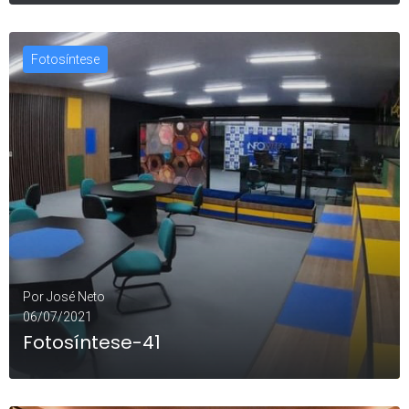
Fotosíntese
LEIA MAIS
0
Por
José Neto
06/07/2021
Fotosíntese-41