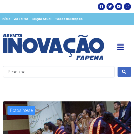
Início
Ao Leitor
Edição Atual
Todas as Edições
Fotosíntese