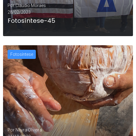
Por
Claudio Moraes
28/02/2023
Fotosíntese-45
Fotosíntese
LEIA MAIS
0
Por
Nayra Oliveira