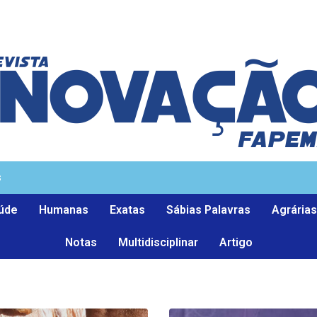
s
úde
Humanas
Exatas
Sábias Palavras
Agrárias
Notas
Multidisciplinar
Artigo