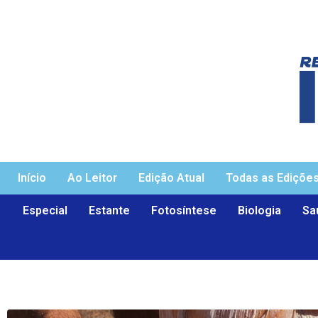
Início
Ao Leitor
Edição Atual
Todas as Ediçõe
Especial
Estante
Fotosíntese
Biologia
Sa