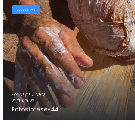
Fotosíntese
Por
Nayra Oliveira
21/10/2022
Fotosíntese-44