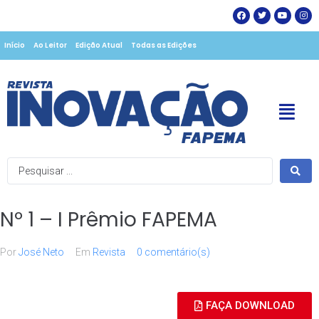
Início
Ao Leitor
Edição Atual
Todas as Edições
Nº 1 – I Prêmio FAPEMA
Por
José Neto
Em
Revista
0 comentário(s)
FAÇA DOWNLOAD