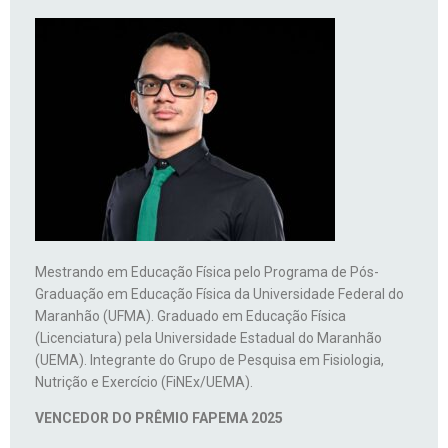
Mestrando em Educação Física pelo Programa de Pós-
Graduação em Educação Física da Universidade Federal do
Maranhão (UFMA). Graduado em Educação Física
(Licenciatura) pela Universidade Estadual do Maranhão
(UEMA). Integrante do Grupo de Pesquisa em Fisiologia,
Nutrição e Exercício (FiNEx/UEMA).
VENCEDOR DO PRÊMIO FAPEMA 2025