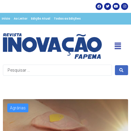
Início
Ao Leitor
Edição Atual
Todas as Edições
Agrárias