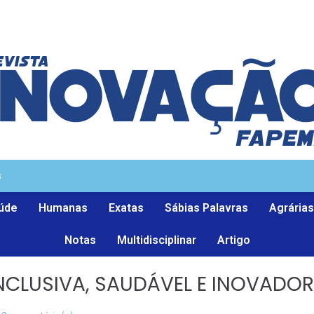
s
úde
Humanas
Exatas
Sábias Palavras
Agrárias
Notas
Multidisciplinar
Artigo
NCLUSIVA, SAUDÁVEL E INOVADO