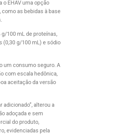
rna o EHAV uma opção
s, como as bebidas à base
s.
4 g/100 mL de proteínas,
os (0,30 g/100 mL) e sódio
do um consumo seguro. A
ão com escala hedônica,
boa aceitação da versão
 adicionado”, alterou a
são adoçada e sem
cial do produto,
o, evidenciadas pela