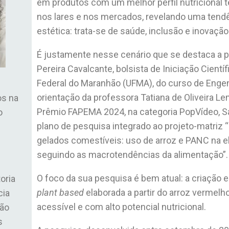
em produtos com um melhor perfil nutricional
nos lares e nos mercados, revelando uma tendê
estética: trata-se de saúde, inclusão e inovação
É justamente nesse cenário que se destaca a 
Pereira Cavalcante, bolsista de Iniciação Cientí
Federal do Maranhão (UFMA), do curso de Enge
orientação da professora Tatiana de Oliveira L
os na
Prêmio FAPEMA 2024, na categoria PopVídeo, 
o
plano de pesquisa integrado ao projeto-matriz
gelados comestíveis: uso de arroz e PANC na e
seguindo as macrotendências da alimentação”.
O foco da sua pesquisa é bem atual: a criação 
oria
plant based
elaborada a partir do arroz vermelho
cia
acessível e com alto potencial nutricional.
ção
s