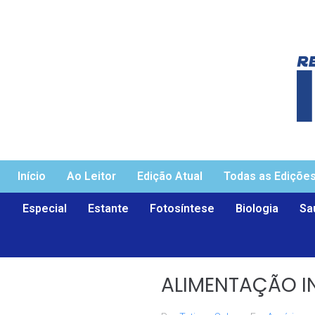
Início
Ao Leitor
Edição Atual
Todas as Ediçõe
Especial
Estante
Fotosíntese
Biologia
Sa
ALIMENTAÇÃO I