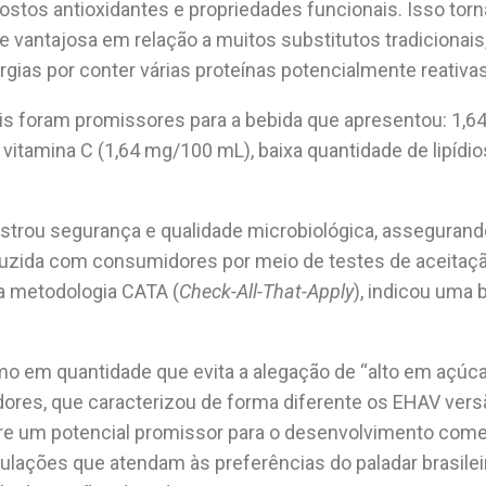
postos antioxidantes e propriedades funcionais. Isso to
e vantajosa em relação a muitos substitutos tradicionai
rgias por conter várias proteínas potencialmente reativa
ais foram promissores para a bebida que apresentou: 1,6
 vitamina C (1,64 mg/100 mL), baixa quantidade de lipídi
trou segurança e qualidade microbiológica, asseguran
nduzida com consumidores por meio de testes de aceitaç
e a metodologia CATA (
Check-All-That-Apply
), indicou uma 
o em quantidade que evita a alegação de “alto em açúcar
res, que caracterizou de forma diferente os EHAV ver
re um potencial promissor para o desenvolvimento comer
lações que atendam às preferências do paladar brasileir