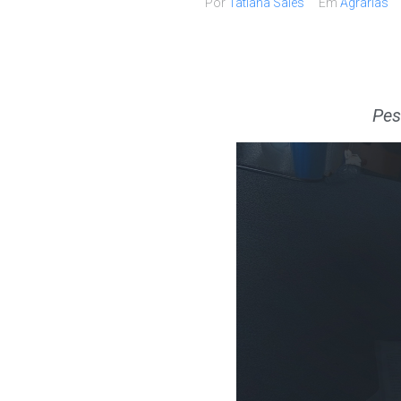
Por
Tatiana Sales
Em
Agrárias
Pes