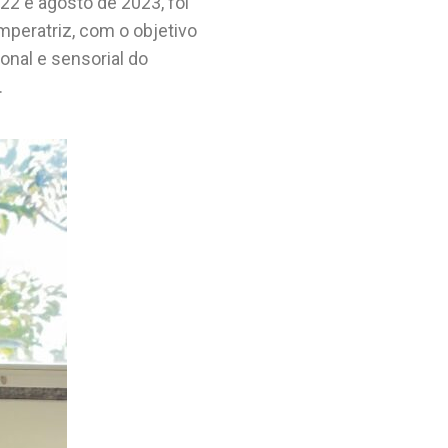
22 e agosto de 2023, foi
peratriz, com o objetivo
ional e sensorial do
.