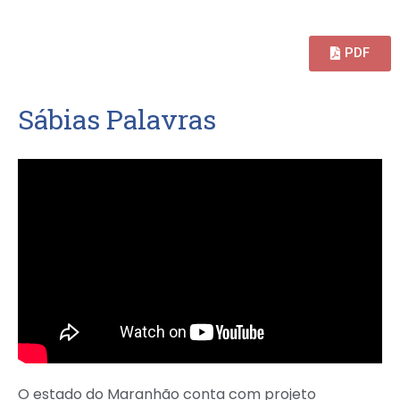
PDF
S
á
b
i
a
s
P
a
l
a
v
r
a
s
O estado do Maranhão conta com projeto