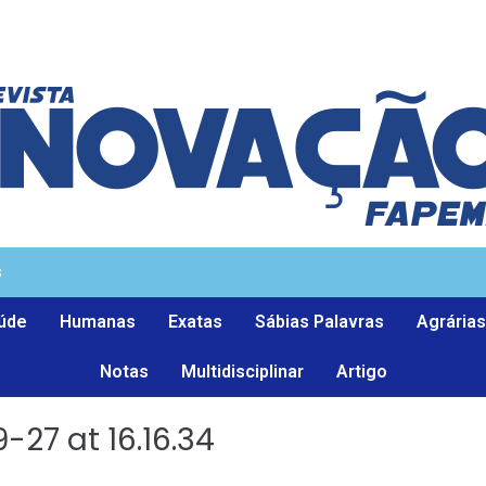
s
úde
Humanas
Exatas
Sábias Palavras
Agrárias
Notas
Multidisciplinar
Artigo
27 at 16.16.34