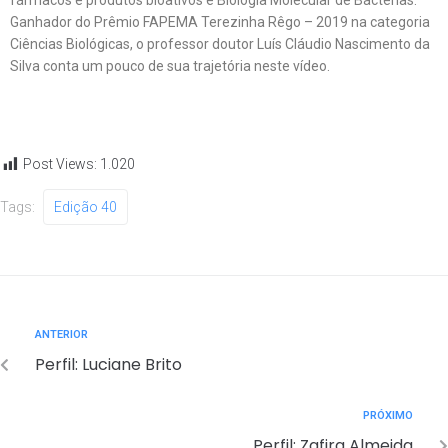
fármacos e produtos bioativos e Biologia Molecular de Bactérias.
Ganhador do Prêmio FAPEMA Terezinha Rêgo – 2019 na categoria
Ciências Biológicas, o professor doutor Luís Cláudio Nascimento da
Silva conta um pouco de sua trajetória neste vídeo.
Post Views:
1.020
Tags:
Edição 40
ANTERIOR
Perfil: Luciane Brito
PRÓXIMO
Perfil: Zafira Almeida