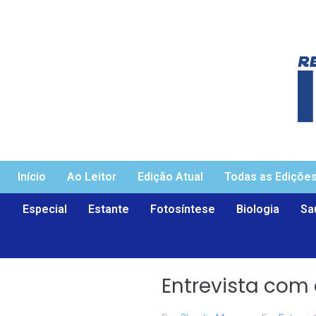
Início
Ao Leitor
Edição Atual
Todas as Ediçõe
Especial
Estante
Fotosíntese
Biologia
Sa
Entrevista com 