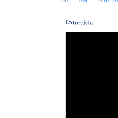
Por
Claudio Moraes
Em
Entrevis
v
i
s
t
a