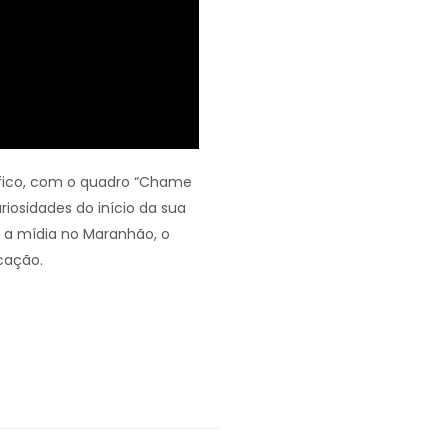
tífico, com o quadro “Chame
uriosidades do início da sua
m a mídia no Maranhão, o
cação.