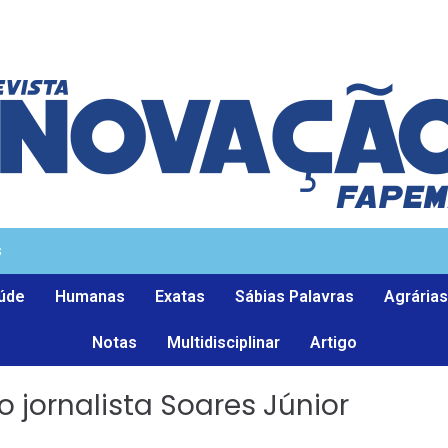
s
úde
Humanas
Exatas
Sábias Palavras
Agrárias
Notas
Multidisciplinar
Artigo
o jornalista Soares Júnior