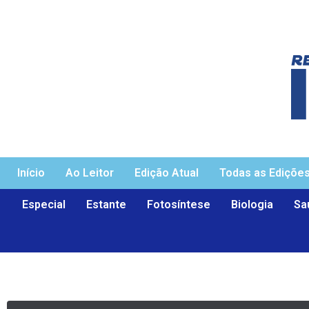
Início
Ao Leitor
Edição Atual
Todas as Ediçõe
Especial
Estante
Fotosíntese
Biologia
Sa