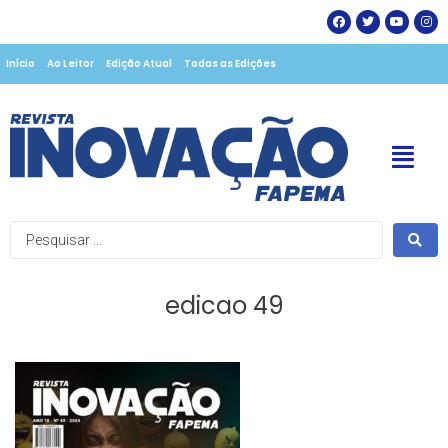
Início
Ao Leitor
Edição Atual
Todas as Edições
edicao 49