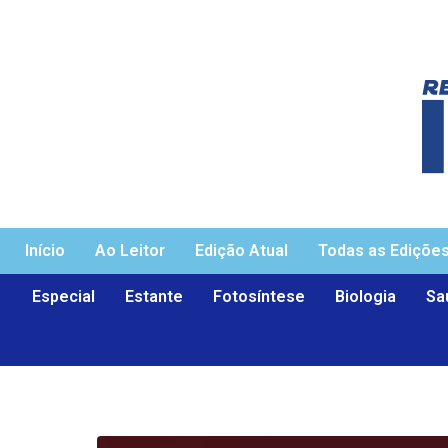
Início
Ao Leitor
Edição Atual
Todas as Ediçõe
Especial
Estante
Fotosíntese
Biologia
Sa