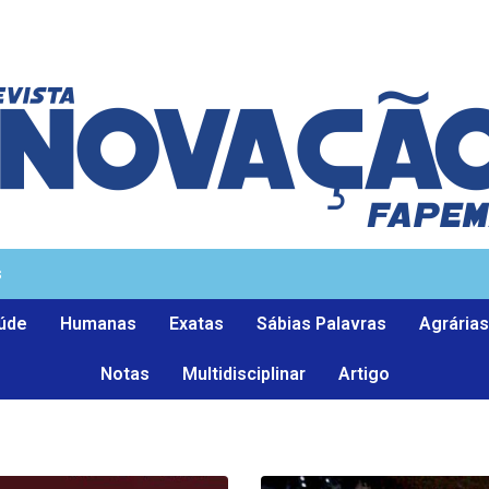
s
úde
Humanas
Exatas
Sábias Palavras
Agrárias
Notas
Multidisciplinar
Artigo