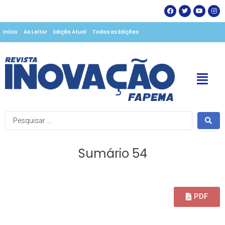
Início
Ao Leitor
Edição Atual
Todas as Edições
Sumário 54
PDF